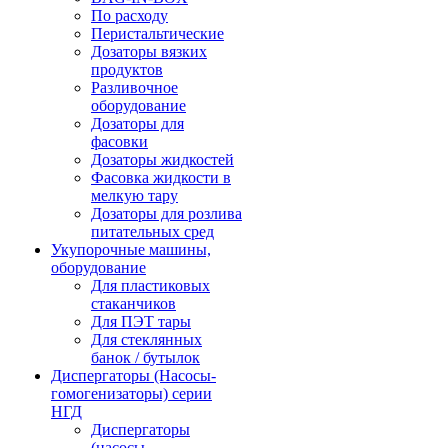
По расходу
Перистальтические
Дозаторы вязких
продуктов
Разливочное
оборудование
Дозаторы для
фасовки
Дозаторы жидкостей
Фасовка жидкости в
мелкую тару
Дозаторы для розлива
питательных сред
Укупорочные машины,
оборудование
Для пластиковых
стаканчиков
Для ПЭТ тары
Для стеклянных
банок / бутылок
Диспергаторы (Насосы-
гомогенизаторы) серии
НГД
Диспергаторы
(насосы-