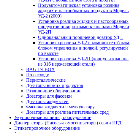
Полуавтоматическая установка розлива
жидких и пастообразных продуктов Модель
УД-2 (2000)
Установка розлива жидких и пастообразных
продуктов поворотными клапанами Модели
УД-2П
Одноканальный поршневой дозатор УД-1
Установка розлива УД-2 в комплекте с баком,
блоком управления и полкой, регулируемой
по высоте
Установка розлива УД-2П (корпус и клапана
из 316 нержавеющей стали)
BAG-IN-BOX
По расходу
Перистальтические
Дозаторы вязких продуктов
Разливочное оборудование
Дозаторы для фасовки
Дозаторы жидкостей
Фасовка жидкости в мелкую тару
Дозаторы для розлива питательных сред
Укупорочные машины, оборудование
Диспергаторы (Насосы-гомогенизаторы) серии НГД
Этикетировочное оборудование