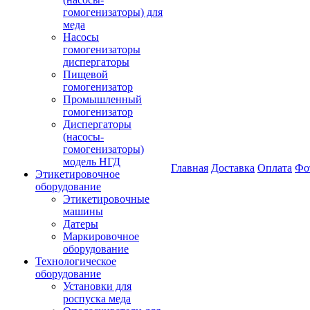
гомогенизаторы) для
меда
Насосы
гомогенизаторы
диспергаторы
Пищевой
гомогенизатор
Промышленный
гомогенизатор
Диспергаторы
(насосы-
гомогенизаторы)
модель НГД
Главная
Доставка
Оплата
Фо
Этикетировочное
оборудование
Этикетировочные
машины
Датеры
Маркировочное
оборудование
Технологическое
оборудование
Установки для
роспуска меда