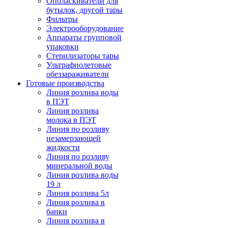
Ополаскиватели для
бутылок, другой тары
Фильтры
Электрооборудование
Аппараты групповой
упаковки
Стерилизаторы тары
Ультрафиолетовые
обеззараживатели
Готовые производства
Линия розлива воды
в ПЭТ
Линия розлива
молока в ПЭТ
Линия по розливу
незамерзающей
жидкости
Линия по розливу
минеральной воды
Линия розлива воды
19 л
Линия розлива 5л
Линия розлива в
банки
Линия розлива в