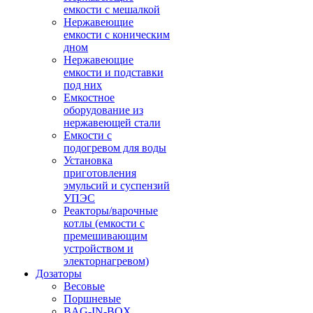
емкости с мешалкой
Нержавеющие
емкости с коническим
дном
Нержавеющие
емкости и подставки
под них
Емкостное
оборудование из
нержавеющей стали
Емкости с
подогревом для воды
Установка
приготовления
эмульсий и суспензий
УПЭС
Реакторы/варочные
котлы (емкости с
премешивающим
устройством и
электорнагревом)
Дозаторы
Весовые
Поршневые
BAG-IN-BOX