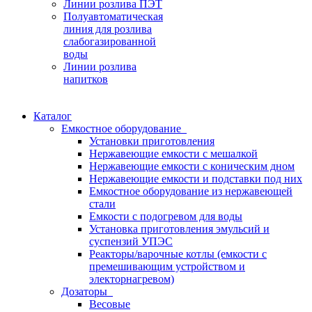
Линии розлива ПЭТ
Полуавтоматическая
линия для розлива
слабогазированной
воды
Линии розлива
напитков
Каталог
Емкостное оборудование
Установки приготовления
Нержавеющие емкости с мешалкой
Нержавеющие емкости с коническим дном
Нержавеющие емкости и подставки под них
Емкостное оборудование из нержавеющей
стали
Емкости с подогревом для воды
Установка приготовления эмульсий и
суспензий УПЭС
Реакторы/варочные котлы (емкости с
премешивающим устройством и
электорнагревом)
Дозаторы
Весовые