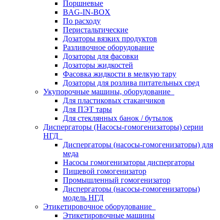
Поршневые
BAG-IN-BOX
По расходу
Перистальтические
Дозаторы вязких продуктов
Разливочное оборудование
Дозаторы для фасовки
Дозаторы жидкостей
Фасовка жидкости в мелкую тару
Дозаторы для розлива питательных сред
Укупорочные машины, оборудование
Для пластиковых стаканчиков
Для ПЭТ тары
Для стеклянных банок / бутылок
Диспергаторы (Насосы-гомогенизаторы) серии
НГД
Диспергаторы (насосы-гомогенизаторы) для
меда
Насосы гомогенизаторы диспергаторы
Пищевой гомогенизатор
Промышленный гомогенизатор
Диспергаторы (насосы-гомогенизаторы)
модель НГД
Этикетировочное оборудование
Этикетировочные машины