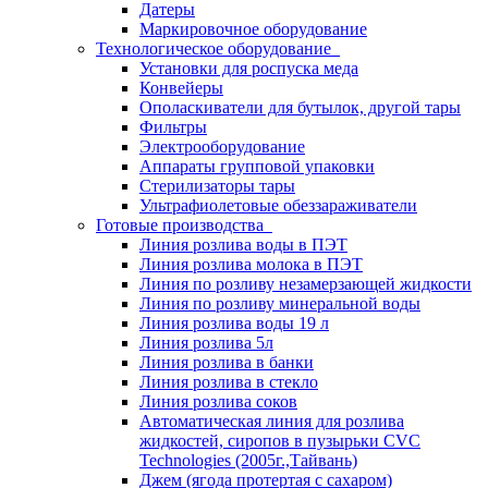
Датеры
Маркировочное оборудование
Технологическое оборудование
Установки для роспуска меда
Конвейеры
Ополаскиватели для бутылок, другой тары
Фильтры
Электрооборудование
Аппараты групповой упаковки
Стерилизаторы тары
Ультрафиолетовые обеззараживатели
Готовые производства
Линия розлива воды в ПЭТ
Линия розлива молока в ПЭТ
Линия по розливу незамерзающей жидкости
Линия по розливу минеральной воды
Линия розлива воды 19 л
Линия розлива 5л
Линия розлива в банки
Линия розлива в стекло
Линия розлива соков
Автоматическая линия для розлива
жидкостей, сиропов в пузырьки CVC
Technologies (2005г.,Тайвань)
Джем (ягода протертая с сахаром)