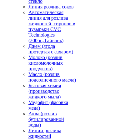
стекло
Линия розлива соков
Автоматическая
линия для розлива
жидкостей, сиропов в
пузырьки CVC
Technologies
(2005г.,Тайвань)
Джем (ягода
протертая с сахаром)
Молоко (розлив
кисломолочных
продуктов)
Масло (розлив
подсолнечного масла)
Бытовая химия
(производство
жидкого мыла)
Медофит (фасовка
меда)
Аква (розлив
бутилированной
воды)
Линии розлива
жидкостей