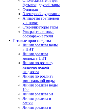
Ополаскиватели для
бутылок, другой тары
Фильтры
Электрооборудование
Аппараты групповой
упаковки
Стерилизаторы тары
Ультрафиолетовые
обеззараживатели
Готовые производства
Линия розлива воды
в ПЭТ
Линия розлива
молока в ПЭТ
Линия по розливу
незамерзающей
жидкости
Линия по розливу
минеральной воды
Линия розлива воды
19 л
Линия розлива 5л
Линия розлива в
банки
Линия розлива в