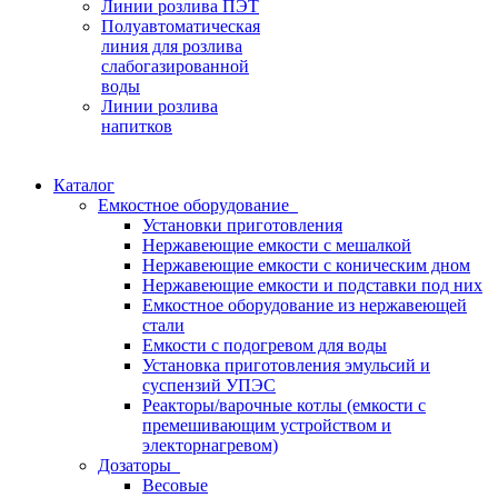
Линии розлива ПЭТ
Полуавтоматическая
линия для розлива
слабогазированной
воды
Линии розлива
напитков
Каталог
Емкостное оборудование
Установки приготовления
Нержавеющие емкости с мешалкой
Нержавеющие емкости с коническим дном
Нержавеющие емкости и подставки под них
Емкостное оборудование из нержавеющей
стали
Емкости с подогревом для воды
Установка приготовления эмульсий и
суспензий УПЭС
Реакторы/варочные котлы (емкости с
премешивающим устройством и
электорнагревом)
Дозаторы
Весовые