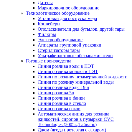
Датеры
Маркировочное оборудование
Технологическое оборудование
Установки для роспуска меда
Конвейеры
Ополаскиватели для бутылок, другой тары
Фильтры
Электрооборудование
Аппараты групповой упаковки
Стерилизаторы тары
Ультрафиолетовые обеззараживатели
Готовые производства
Линия розлива воды в ПЭТ
Линия розлива молока в ПЭТ
Линия по розливу незамерзающей жидкости
Линия по розливу минеральной воды
Линия розлива воды 19 л
Линия розлива 5л
Линия розлива в банки
Линия розлива в стекло
Линия розлива соков
Автоматическая линия для розлива
жидкостей, сиропов в пузырьки CVC
Technologies (2005г.,Тайвань)
Джем (ягода протертая с сахаром)