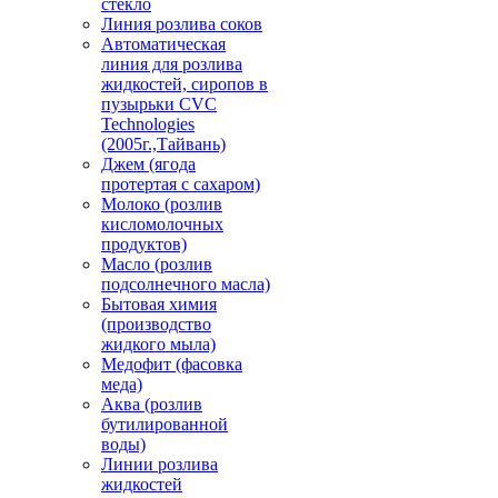
стекло
Линия розлива соков
Автоматическая
линия для розлива
жидкостей, сиропов в
пузырьки CVC
Technologies
(2005г.,Тайвань)
Джем (ягода
протертая с сахаром)
Молоко (розлив
кисломолочных
продуктов)
Масло (розлив
подсолнечного масла)
Бытовая химия
(производство
жидкого мыла)
Медофит (фасовка
меда)
Аква (розлив
бутилированной
воды)
Линии розлива
жидкостей