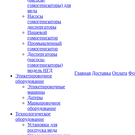
гомогенизаторы) для
меда
Насосы
гомогенизаторы
диспергаторы
Пищевой
гомогенизатор
Промышленный
гомогенизатор
Диспергаторы
(насосы-
гомогенизаторы)
модель НГД
Главная
Доставка
Оплата
Фо
Этикетировочное
оборудование
Этикетировочные
машины
Датеры
Маркировочное
оборудование
Технологическое
оборудование
Установки для
роспуска меда