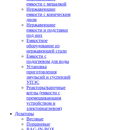
емкости с мешалкой
Нержавеющие
емкости с коническим
дном
Нержавеющие
емкости и подставки
под них
Емкостное
оборудование из
нержавеющей стали
Емкости с
подогревом для воды
Установка
приготовления
эмульсий и суспензий
УПЭС
Реакторы/варочные
котлы (емкости с
премешивающим
устройством и
электорнагревом)
Дозаторы
Весовые
Поршневые
BAG-IN-BOX