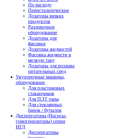
По расходу
Перистальтические
Дозаторы вязких
продуктов
Разливочное
оборудование
Дозаторы для
фасовки
Дозаторы жидкостей
Фасовка жидкости в
мелкую тару
Дозаторы для розлива
питательных сред
Укупорочные машины,
оборудование
Для пластиковых
стаканчиков
Для ПЭТ тары
Для стеклянных
банок / бутылок
Диспергаторы (Насосы-
гомогенизаторы) серии
НГД
Диспергаторы
(насосы-