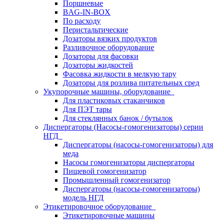
Поршневые
BAG-IN-BOX
По расходу
Перистальтические
Дозаторы вязких продуктов
Разливочное оборудование
Дозаторы для фасовки
Дозаторы жидкостей
Фасовка жидкости в мелкую тару
Дозаторы для розлива питательных сред
Укупорочные машины, оборудование
Для пластиковых стаканчиков
Для ПЭТ тары
Для стеклянных банок / бутылок
Диспергаторы (Насосы-гомогенизаторы) серии
НГД
Диспергаторы (насосы-гомогенизаторы) для
меда
Насосы гомогенизаторы диспергаторы
Пищевой гомогенизатор
Промышленный гомогенизатор
Диспергаторы (насосы-гомогенизаторы)
модель НГД
Этикетировочное оборудование
Этикетировочные машины