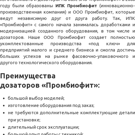
году были образованы
ИПК
Промбиофит
(инновационно
производственная компания) и ООО Промбиофит, которые
ведут независимую друг от друга работу. Так, ИПК
«Промбиофит» с самого начала занималась доработками и
модернизацией созданного оборудования, в том числе и
дозаторов. Наше ООО П
ромбиофит создает полность
укомплектованные производства «под ключ» для
предприятий малого и среднего бизнеса и смогла достичь
больших успехов на рынке фасовочно-упаковочного и
другого технологического оборудования.
Преимущества
дозаторов
«Промбиофит»
:
большой выбор моделей;
изготовление оборудования под заказ;
не требуются дополнительные комплектующие детали
при установке;
длительный срок эксплуатации;
большой опыт работы с техникой;