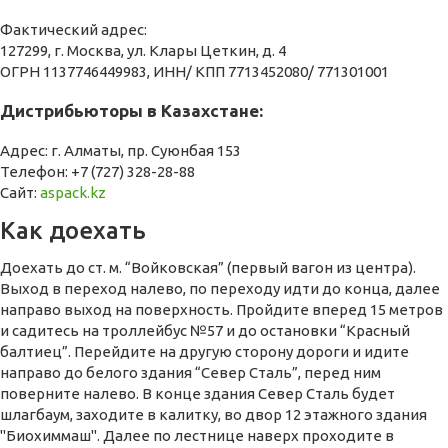
Фактический адрес:
127299, г. Москва, ул. Клары Цеткин, д. 4
ОГРН 1137746449983, ИНН/ КПП 7713452080/ 771301001
Дистрибьюторы в Казахстане:
Адрес: г. Алматы, пр. Суюнбая 153
Телефон: +7 (727) 328-28-88
Сайт:
aspack.kz
Как доехать
Доехать до ст. м. “Войковская” (первый вагон из центра).
Выход в переход налево, по переходу идти до конца, далее
направо выход на поверхность. Пройдите вперед 15 метров
и садитесь на троллейбус №57 и до остановки “Красный
балтиец”. Перейдите на другую сторону дороги и идите
направо до белого здания “Север Сталь”, перед ним
поверните налево. В конце здания Север Сталь будет
шлагбаум, заходите в калитку, во двор 12 этажного здания
"Биохиммаш". Далее по лестнице наверх проходите в