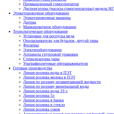
Промышленный гомогенизатор
Диспергаторы (насосы-гомогенизаторы) модель Н
Этикетировочное оборудование
Этикетировочные машины
Датеры
Маркировочное оборудование
Технологическое оборудование
Установки для роспуска меда
Ополаскиватели для бутылок, другой тары
Фильтры
Электрооборудование
Аппараты групповой упаковки
Стерилизаторы тары
Ультрафиолетовые обеззараживатели
Готовые производства
Линия розлива воды в ПЭТ
Линия розлива молока в ПЭТ
Линия по розливу незамерзающей жидкости
Линия по розливу минеральной воды
Линия розлива воды 19 л
Линия розлива 5л
Линия розлива в банки
Линия розлива в стекло
Линия розлива соков
Автоматическая линия для розлива жидкостей, сиро