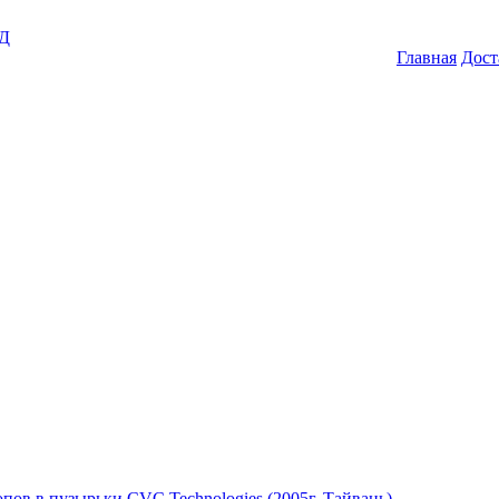
ГД
Главная
Дост
пов в пузырьки CVC Technologies (2005г.,Тайвань)