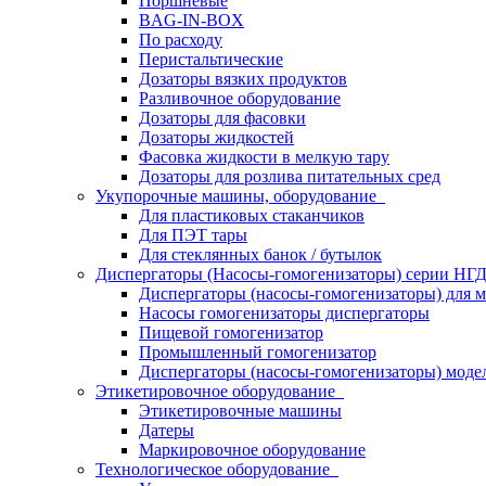
Поршневые
BAG-IN-BOX
По расходу
Перистальтические
Дозаторы вязких продуктов
Разливочное оборудование
Дозаторы для фасовки
Дозаторы жидкостей
Фасовка жидкости в мелкую тару
Дозаторы для розлива питательных сред
Укупорочные машины, оборудование
Для пластиковых стаканчиков
Для ПЭТ тары
Для стеклянных банок / бутылок
Диспергаторы (Насосы-гомогенизаторы) серии Н
Диспергаторы (насосы-гомогенизаторы) для м
Насосы гомогенизаторы диспергаторы
Пищевой гомогенизатор
Промышленный гомогенизатор
Диспергаторы (насосы-гомогенизаторы) моде
Этикетировочное оборудование
Этикетировочные машины
Датеры
Маркировочное оборудование
Технологическое оборудование