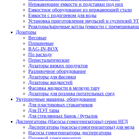
Нержавеющие емкости и подставки под них
Емкостное оборудование из нержавеющей стали
Емкости с подогревом для воды
Установка приготовления эмульсий и суспензий 
Реакторы/варочные котлы (емкости с премешивающ
Дозаторы
Весовые
Поршневые
BAG-IN-BOX
По расходу
Перистальтические
Дозаторы вязких продуктов
Разливочное оборудование
Дозаторы для фасовки
Дозаторы жидкостей
Фасовка жидкости в мелкую тару
Дозаторы для розлива питательных сред
Укупорочные машины, оборудование
Для пластиковых стаканчиков
Для ПЭТ тары
Для стеклянных банок / бутылок
Диспергаторы (Насосы-гомогенизаторы) серии НГД
Диспергаторы (насосы-гомогенизаторы) для меда
Насосы гомогенизаторы диспергаторы
Пищевой гомогенизатор