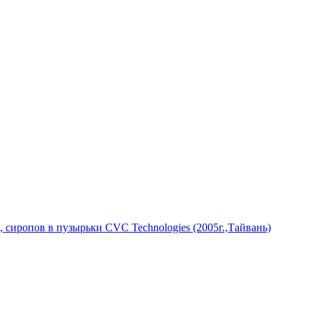
 сиропов в пузырьки CVC Technologies (2005г.,Тайвань)