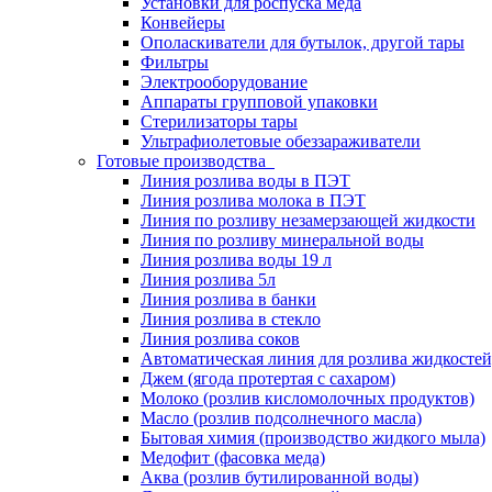
Установки для роспуска меда
Конвейеры
Ополаскиватели для бутылок, другой тары
Фильтры
Электрооборудование
Аппараты групповой упаковки
Стерилизаторы тары
Ультрафиолетовые обеззараживатели
Готовые производства
Линия розлива воды в ПЭТ
Линия розлива молока в ПЭТ
Линия по розливу незамерзающей жидкости
Линия по розливу минеральной воды
Линия розлива воды 19 л
Линия розлива 5л
Линия розлива в банки
Линия розлива в стекло
Линия розлива соков
Автоматическая линия для розлива жидкостей,
Джем (ягода протертая с сахаром)
Молоко (розлив кисломолочных продуктов)
Масло (розлив подсолнечного масла)
Бытовая химия (производство жидкого мыла)
Медофит (фасовка меда)
Аква (розлив бутилированной воды)