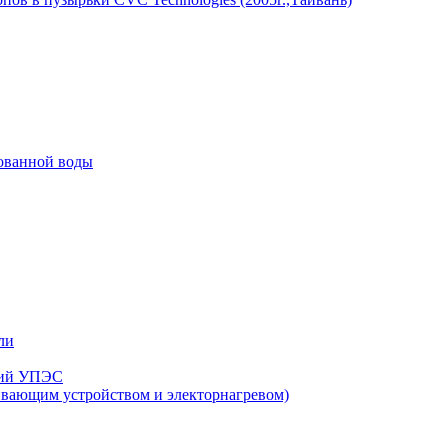
рованной воды
ли
нзий УПЭС
ивающим устройством и электорнагревом)