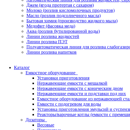
Джем (ягода протертая с сахаром)
Молоко (розлив кисломолочных продуктов)
Масло (розлив подсолнечного масла)
Бытовая химия (производство жидкого мыла)
Медофит (фасовка меда)
Аква (розлив бутилированной воды)
Линии розлива жидкостей
Линии розлива ПЭТ
Полуавтоматическая линия для розлива слабогази
Линии розлива напитков
Каталог
Емкостное оборудование
Установки приготовления
Нержавеющие емкости с мешалкой
Нержавеющие емкости с коническим дном
Нержавеющие емкости и подставки под них
Емкостное оборудование из нержавеющей ста
Емкости с подогревом для воды
Установка приготовления эмульсий и суспе
Реакторы/варочные котлы (емкости с премеш
Дозаторы
Весовые