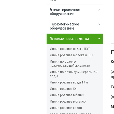
Этикетировочное
оборудование
Технологическое
оборудование
Готовые производства
Линия розлива воды в ПЭТ
Линия розлива молока в ПЭТ
К
Линия по розливу
незамерзающей жидкости
(
Линия по розливу минеральной
воды
п
Линия розлива воды 19 л
Г
Линия розлива 5л
Линия розлива в банки
(
Линия розлива в стекло
М
Линия розлива соков