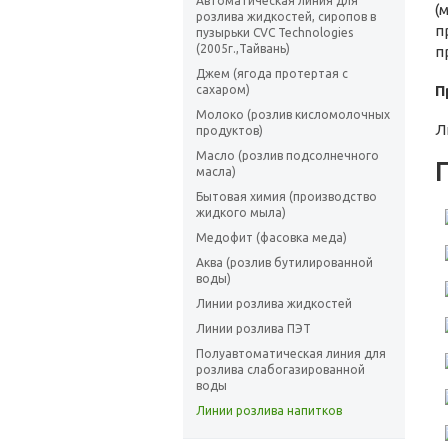
Автоматическая линия для
(
розлива жидкостей, сиропов в
п
пузырьки CVC Technologies
(2005г.,Тайвань)
п
Джем (ягода протертая с
П
сахаром)
Молоко (розлив кисломолочных
Л
продуктов)
Масло (розлив подсолнечного
масла)
Бытовая химия (производство
жидкого мыла)
Медофит (фасовка меда)
Аква (розлив бутилированной
воды)
Линии розлива жидкостей
Линии розлива ПЭТ
Полуавтоматическая линия для
розлива слабогазированной
воды
Линии розлива напитков