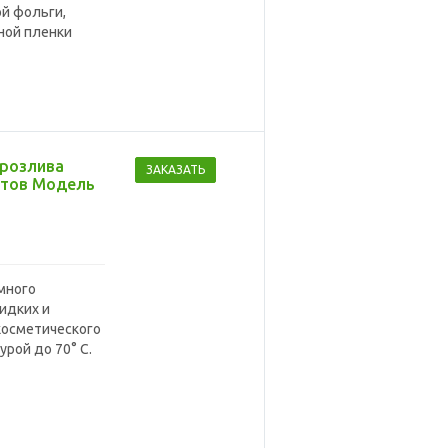
й фольги,
ной пленки
 розлива
ЗАКАЗАТЬ
ктов Модель
много
идких и
косметического
урой до 70° С.