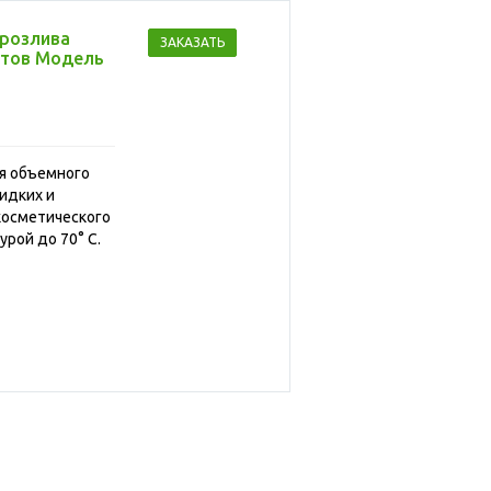
 розлива
ЗАКАЗАТЬ
ктов Модель
ля объемного
идких и
косметического
урой до 70° С
.