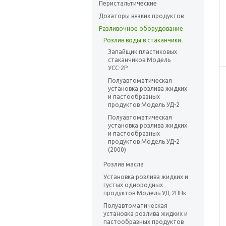
Перистальтические
Дозаторы вязких продуктов
Разливочное оборудование
Розлив воды в стаканчики
Запайщик пластиковых
стаканчиков Модель
УСС-2Р
Полуавтоматическая
установка розлива жидких
и пастообразных
продуктов Модель УД-2
Полуавтоматическая
установка розлива жидких
и пастообразных
продуктов Модель УД-2
(2000)
Розлив масла
Установка розлива жидких и
густых однородных
продуктов Модель УД-2ПНк
Полуавтоматическая
установка розлива жидких и
пастообразных продуктов