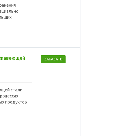
ранения
пециально
ольших
ержавеющей
ЗАКАЗАТЬ
ющей стали
процессах
ых продуктов