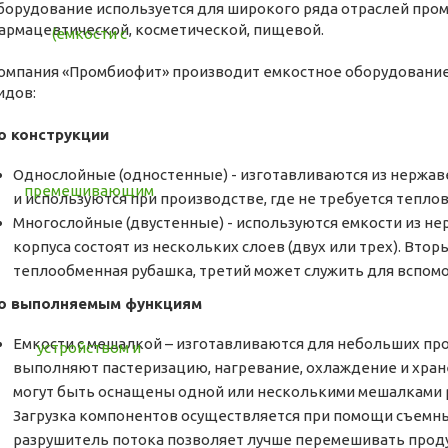
борудование используется для широкого ряда отраслей пром
армацевтической, косметической, пищевой.
омпания «Промбиофит» производит емкостное оборудовани
идов:
о конструкции
Однослойные (одностенные) - изготавливаются из нержа
и используются при производстве, где не требуется тепло
Многослойные (двустенные) - используются емкости из не
корпуса состоят из нескольких слоев (двух или трех). Вто
теплообменная рубашка, третий может служить для вспом
о выполняемым функциям
Емкости с мешалкой – изготавливаются для небольших пр
выполняют пастеризацию, нагревание, охлаждение и хран
могут быть оснащены одной или несколькими мешалками р
Загрузка компонентов осуществляется при помощи съемн
разрушитель потока позволяет лучше перемешивать прод