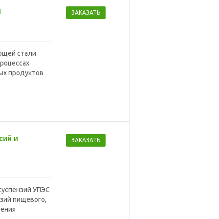
ы
ЗАКАЗАТЬ
ющей стали
процессах
ых продуктов
сий и
ЗАКАЗАТЬ
суспензий УПЭС
зий пищевого,
чения