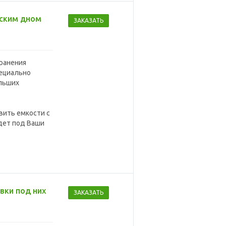
ским дном
ЗАКАЗАТЬ
ранения
пециально
ольших
вить емкости с
дет под Ваши
вки под них
ЗАКАЗАТЬ