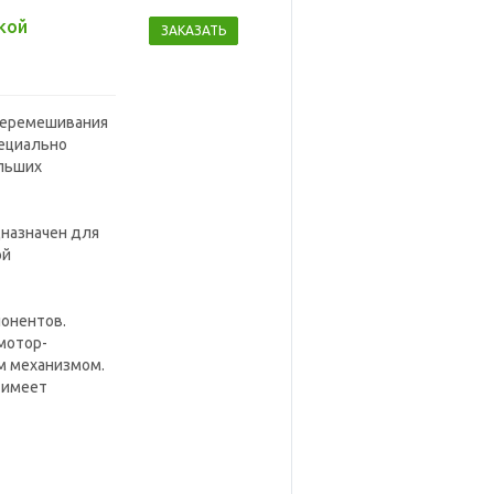
кой
ЗАКАЗАТЬ
перемешивания
пециально
ольших
дназначен для
ой
понентов.
мотор-
м механизмом.
 имеет