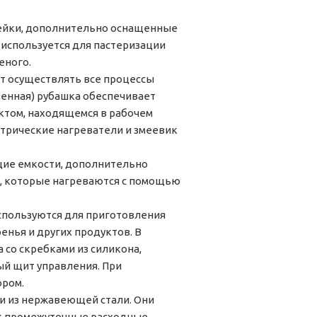
вейки, дополнительно оснащенные
 используется для пастеризации
еного.
ет осуществлять все процессы
менная) рубашка обеспечивает
том, находящемся в рабочем
трические нагреватели и змеевик
щие емкости, дополнительно
, которые нагреваются с помощью
спользуются для приготовления
ренья и других продуктов. В
 со скребками из силикона,
ый щит управления. При
ором.
и из нержавеющей стали. Они
ак промежуточные расходные