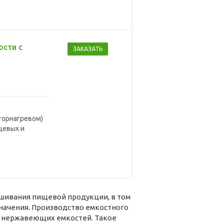
ости с
ЗАКАЗАТЬ
торнагревом)
щевых и
шивания пищевой продукции, в том
начения. Производство емкостного
и нержавеющих емкостей. Такое