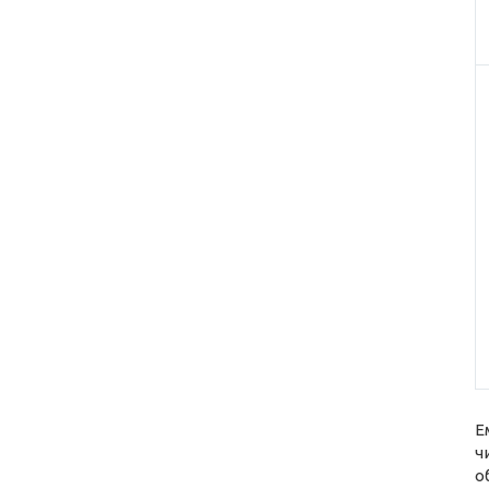
Е
ч
о