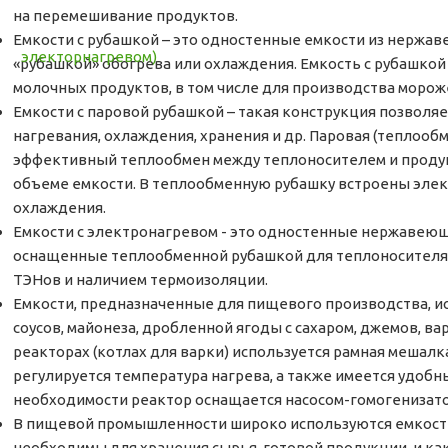
на перемешивание продуктов.
Емкости с рубашкой – это одностенные емкости из нержа
«рубашкой» обогрева или охлаждения. Емкость с рубашкой
молочных продуктов, в том числе для производства морож
Емкости с паровой рубашкой – такая конструкция позволя
нагревания, охлаждения, хранения и др. Паровая (теплооб
эффективный теплообмен между теплоносителем и продук
объеме емкости. В теплообменную рубашку встроены элек
охлаждения.
Емкости с электронагревом - это одностенные нержавею
оснащенные теплообменной рубашкой для теплоносителя
ТЭНов и наличием термоизоляции.
Емкости, предназначенные для пищевого производства, и
соусов, майонеза, дробленной ягоды с сахаром, джемов, ва
реакторах (котлах для варки) используется рамная мешалка
регулируется температура нагрева, а также имеется удобн
необходимости реактор оснащается насосом-гомогенизат
В пищевой промышленности широко используются емкост
необходимы для хранения сырья, готовой продукции, и к