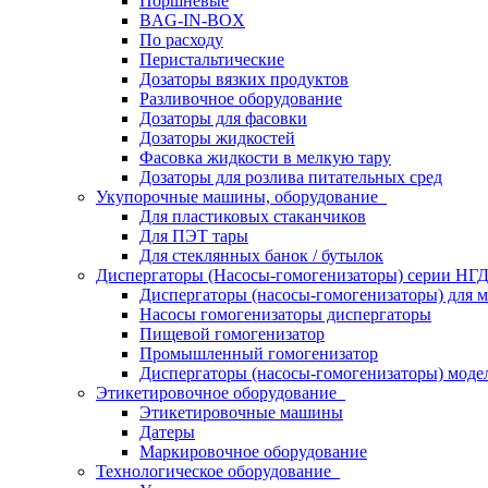
Поршневые
BAG-IN-BOX
По расходу
Перистальтические
Дозаторы вязких продуктов
Разливочное оборудование
Дозаторы для фасовки
Дозаторы жидкостей
Фасовка жидкости в мелкую тару
Дозаторы для розлива питательных сред
Укупорочные машины, оборудование
Для пластиковых стаканчиков
Для ПЭТ тары
Для стеклянных банок / бутылок
Диспергаторы (Насосы-гомогенизаторы) серии Н
Диспергаторы (насосы-гомогенизаторы) для м
Насосы гомогенизаторы диспергаторы
Пищевой гомогенизатор
Промышленный гомогенизатор
Диспергаторы (насосы-гомогенизаторы) моде
Этикетировочное оборудование
Этикетировочные машины
Датеры
Маркировочное оборудование
Технологическое оборудование