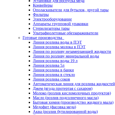
Установки для роспуска меда
Конвейеры
Ополаскиватели для бутылок, другой тары
Фильтры
Электрооборудование
Аппараты групповой упаковки
Стерилизаторы тары
Ультрафиолетовые обеззараживатели
Готовые производства
Линия розлива воды в ПЭТ
Линия розлива молока в ПЭТ
Линия по розливу незамерзающей жидкости
Линия по розливу минеральной воды
Линия розлива воды 19 л
Линия розлива 5л
Линия розлива в банки
Линия розлива в стекло
Линия розлива соков
Автоматическая линия для розлива жидкостей,
Джем (ягода протертая с сахаром)
Молоко (розлив кисломолочных продуктов)
Масло (розлив подсолнечного масла)
Бытовая химия (производство жидкого мыла)
Медофит (фасовка меда)
Аква (розлив бутилированной воды)