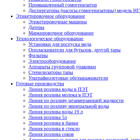
Промышленный гомогенизатор
Диспергаторы (насосы-гомогенизаторы) модель Н
Этикетировочное оборудование
Этикетировочные машины
Датеры
Маркировочное оборудование
Технологическое оборудование
Установки для роспуска меда
Ополаскиватели для бутылок, другой тары
Фильтры
Электрооборудование
Аппараты групповой упаковки
Стерилизаторы тары
Ультрафиолетовые обеззараживатели
Готовые производства
Линия розлива воды в ПЭТ
Линия розлива молока в ПЭТ
Линия по розливу незамерзающей жидкости
Линия по розливу минеральной воды
Линия розлива воды 19 л
Линия розлива 5л
Линия розлива в банки
Линия розлива в стекло
Линия розлива соков
Автоматическая линия для розлива жидкостей, сиро