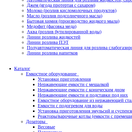
Джем (ягода протертая с сахаром)
Молоко (розлив кисломолочных продуктов)
Масло (розлив подсолнечного масла)
Бытовая химия (производство жидкого мыла)
Медофит (фасовка меда)
Аква (розлив бутилированной воды)
Линии розлива жидкостей
Линии розлива ПЭТ
Полуавтоматическая линия для розлива слабогази
Линии розлива напитков
Каталог
Емкостное оборудование
Установки приготовления
Нержавеющие емкости с мешалкой
Нержавеющие емкости с коническим дном
Нержавеющие емкости и подставки под них
Емкостное оборудование из нержавеющей ста
Емкости с подогревом для воды
Установка приготовления эмульсий и суспе
Реакторы/варочные котлы (емкости с премеш
Дозаторы
Весовые