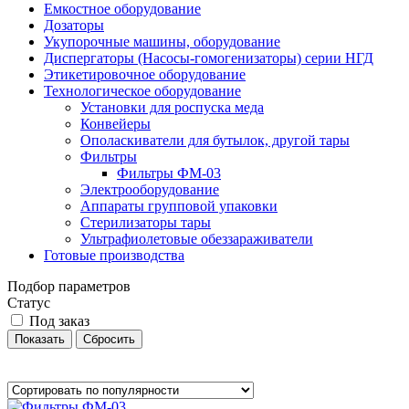
Емкостное оборудование
Дозаторы
Укупорочные машины, оборудование
Диспергаторы (Насосы-гомогенизаторы) серии НГД
Этикетировочное оборудование
Технологическое оборудование
Установки для роспуска меда
Конвейеры
Ополаскиватели для бутылок, другой тары
Фильтры
Фильтры ФМ-03
Электрооборудование
Аппараты групповой упаковки
Стерилизаторы тары
Ультрафиолетовые обеззараживатели
Готовые производства
Подбор параметров
Статус
Под заказ