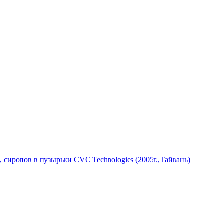
 сиропов в пузырьки CVC Technologies (2005г.,Тайвань)