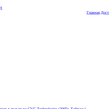
ГД
Главная
Дост
пов в пузырьки CVC Technologies (2005г.,Тайвань)