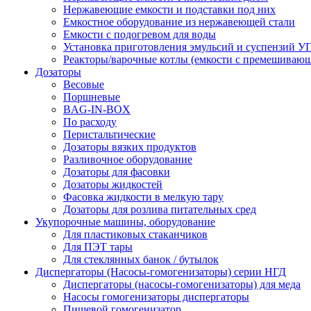
Нержавеющие емкости и подставки под них
Емкостное оборудование из нержавеющей стали
Емкости с подогревом для воды
Установка приготовления эмульсий и суспензий 
Реакторы/варочные котлы (емкости с премешивающ
Дозаторы
Весовые
Поршневые
BAG-IN-BOX
По расходу
Перистальтические
Дозаторы вязких продуктов
Разливочное оборудование
Дозаторы для фасовки
Дозаторы жидкостей
Фасовка жидкости в мелкую тару
Дозаторы для розлива питательных сред
Укупорочные машины, оборудование
Для пластиковых стаканчиков
Для ПЭТ тары
Для стеклянных банок / бутылок
Диспергаторы (Насосы-гомогенизаторы) серии НГД
Диспергаторы (насосы-гомогенизаторы) для меда
Насосы гомогенизаторы диспергаторы
Пищевой гомогенизатор