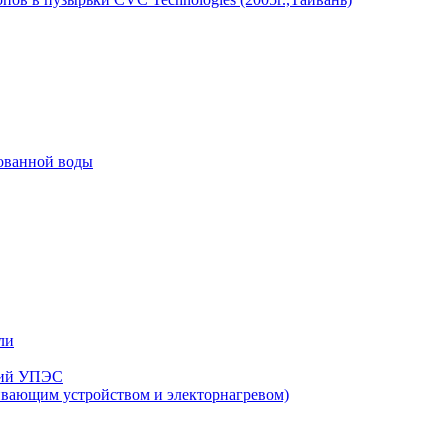
рованной воды
ли
нзий УПЭС
ивающим устройством и электорнагревом)