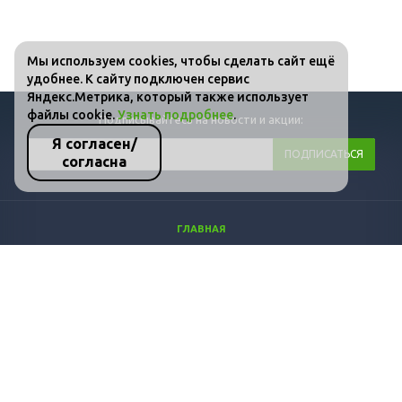
Мы используем cookies, чтобы сделать сайт ещё
удобнее. К сайту подключен сервис
Яндекс.Метрика, который также использует
файлы cookie.
Узнать подробнее
.
Подписывайтесь на новости и акции:
Я согласен/
согласна
ГЛАВНАЯ
КАТАЛОГ
ФОТО
ВИДЕО
СТАТЬИ
КОНТАКТЫ
ПОЛИТИКА КОНФИДЕНЦИАЛЬНОСТИ И ЗАЩИТЫ ИНФОРМАЦИИ