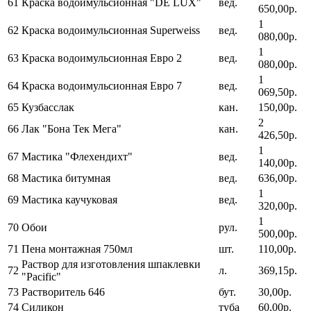
61
Краска водоимульсионная "DE LUX"
вед.
650,00р.
1
62
Краска водоимульсионная Superweiss
вед.
080,00р.
1
63
Краска водоимульсионная Евро 2
вед.
080,00р.
1
64
Краска водоимульсионная Евро 7
вед.
069,50р.
65
Кузбасслак
кан.
150,00р.
2
66
Лак "Бона Тек Мега"
кан.
426,50р.
1
67
Мастика "Флехендихт"
вед.
140,00р.
68
Мастика битумная
вед.
636,00р.
1
69
Мастика каучуковая
вед.
320,00р.
1
70
Обои
рул.
500,00р.
71
Пена монтажная 750мл
шт.
110,00р.
Раствор для изготовления шпаклевки
72
л.
369,15р.
"Pacific"
73
Растворитель 646
бут.
30,00р.
74
Силикон
туба
60,00р.