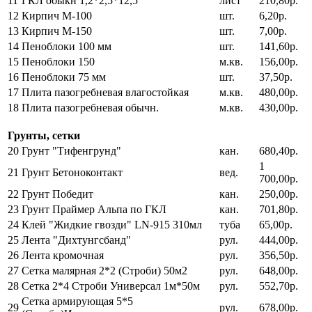
11
ГКЛ обыкн 1,2*2,5*12,5
лист
210,80р.
12
Кирпич М-100
шт.
6,20р.
13
Кирпич М-150
шт.
7,00р.
14
Пеноблоки 100 мм
шт.
141,60р.
15
Пеноблоки 150
м.кв.
156,00р.
16
Пеноблоки 75 мм
шт.
37,50р.
17
Плита пазогребневая влагостойкая
м.кв.
480,00р.
18
Плита пазогребневая обычн.
м.кв.
430,00р.
Грунты, сетки
20
Грунт "Тифенгрунд"
кан.
680,40р.
1
21
Грунт Бетоноконтакт
вед.
700,00р.
22
Грунт Победит
кан.
250,00р.
23
Грунт Праймер Альпа по ГКЛ
кан.
701,80р.
24
Клей "Жидкие гвозди" LN-915 310мл
туба
65,00р.
25
Лента "Дихтунгсбанд"
рул.
444,00р.
26
Лента кромочная
рул.
356,50р.
27
Сетка малярная 2*2 (Строби) 50м2
рул.
648,00р.
28
Сетка 2*4 Строби Универсал 1м*50м
рул.
552,70р.
Сетка армирующая 5*5
29
рул.
678,00р.