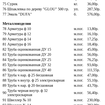
75
Сурик
кг.
36,00р.
76
Шпаклевка по дереву "GLOU" 500 гр.
уп.
287,50р.
77
Эмаль "DUFA"
б.
576,00р.
Металлоизделия
78
Арматура ф 10
м.пог.
13,80р.
79
Арматура ф 12
м.пог.
16,10р.
80
Арматура ф 14
м.пог.
17,25р.
81
Арматура ф 16
м.пог.
18,40р.
82
Труба оцинкованная ДУ 15
м.пог.
45,00р.
83
Труба оцинкованная ДУ 20
м.пог.
56,00р.
84
Труба оцинкованная ДУ 25
м.пог.
76,25р.
85
Труба оцинкованная ДУ 32
м.пог.
93,60р.
86
Труба оцинкованная ДУ 40
м.пог.
111,55р.
87
Труба ч нар. ф 25 бесшовная
м.пог.
47,00р.
88
Труба ч внутр. ф 25 электросварная
м.пог.
55,10р.
89
Труба ч нар. ф 20 бесшовная
м.пог.
43,70р.
Труба черная внутр. ф 32
90
м.пог.
56,40р.
электросварная
91
Швеллер № 10
м.пог.
230,00р.