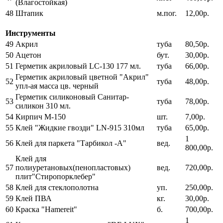
(Влагостойкая)
48
Штапик
м.пог.
12,00р.
Инструменты
49
Акрил
туба
80,50р.
50
Ацетон
бут.
30,00р.
51
Герметик акриловый LC-130 177 мл.
туба
66,00р.
Герметик акриловый цветной "Акрил"
52
туба
48,00р.
упл-ая масса цв. черный
Герметик силиконовый Санитар-
53
туба
78,00р.
силикон 310 мл.
54
Кирпич М-150
шт.
7,00р.
55
Клей "Жидкие гвозди" LN-915 310мл
туба
65,00р.
1
56
Клей для паркета "Тарбикол -А"
вед.
800,00р.
Клей для
57
полиуретановых(пенопластовых)
вед.
720,00р.
плит"Стиропорклебер"
58
Клей для стеклополотна
уп.
250,00р.
59
Клей ПВА
кг.
30,00р.
60
Краска "Hamereit"
б.
700,00р.
1