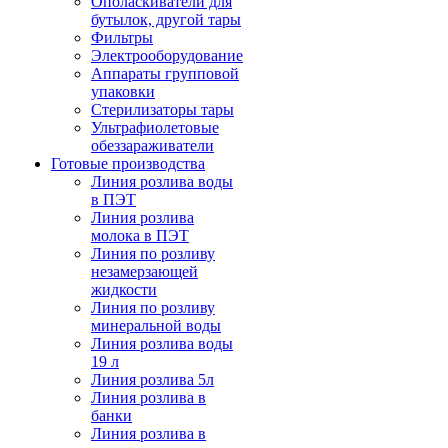
Ополаскиватели для
бутылок, другой тары
Фильтры
Электрооборудование
Аппараты групповой
упаковки
Стерилизаторы тары
Ультрафиолетовые
обеззараживатели
Готовые производства
Линия розлива воды
в ПЭТ
Линия розлива
молока в ПЭТ
Линия по розливу
незамерзающей
жидкости
Линия по розливу
минеральной воды
Линия розлива воды
19 л
Линия розлива 5л
Линия розлива в
банки
Линия розлива в