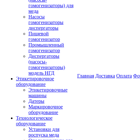
гомогенизаторы) для
меда
Насосы
гомогенизаторы
диспергаторы
Пищевой
гомогенизатор
Промышленный
гомогенизатор
Диспергаторы
(насосы-
гомогенизаторы)
модель НГД
Главная
Доставка
Оплата
Фо
Этикетировочное
оборудование
Этикетировочные
машины
Датеры
Маркировочное
оборудование
Технологическое
оборудование
Установки для
роспуска меда