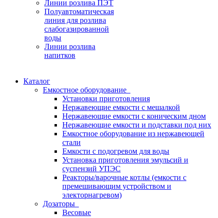
Линии розлива ПЭТ
Полуавтоматическая
линия для розлива
слабогазированной
воды
Линии розлива
напитков
Каталог
Емкостное оборудование
Установки приготовления
Нержавеющие емкости с мешалкой
Нержавеющие емкости с коническим дном
Нержавеющие емкости и подставки под них
Емкостное оборудование из нержавеющей
стали
Емкости с подогревом для воды
Установка приготовления эмульсий и
суспензий УПЭС
Реакторы/варочные котлы (емкости с
премешивающим устройством и
электорнагревом)
Дозаторы
Весовые