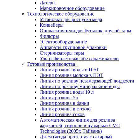
Датеры
Маркировочное оборудование
Технологическое оборудование
Установки для роспуска меда
Конвейеры
Ополаскиватели для бутылок, другой тары
Фильтры
Электрооборудование
Аппараты групповой упаковки
Стерилизаторы тары
Ультрафиолетовые обеззараживатели
Готовые производства
Линия розлива воды в ПЭТ
Линия розлива молока в ПЭТ
Линия по розливу незамерзающей жидкости
Линия по розливу минеральной воды
Линия розлива воды 19 л
Линия розлива 5л
Линия розлива в банки
Линия розлива в стекло
Линия розлива соков
Автоматическая линия для розлива
жидкостей, сиропов в пузырьки CVC
Technologies (2005г.,Тайвань)
Джем (ягода протертая с сахаром)