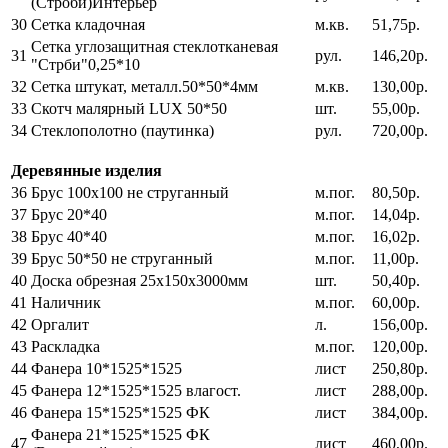
(Строби)Интерьер
30
Сетка кладочная
м.кв.
51,75р.
Сетка углозащитная стеклотканевая
31
рул.
146,20р.
"Стрби"0,25*10
32
Сетка штукат, металл.50*50*4мм
м.кв.
130,00р.
33
Скотч малярный LUX 50*50
шт.
55,00р.
34
Стеклополотно (паутинка)
рул.
720,00р.
Деревянные изделия
36
Брус 100х100 не струганный
м.пог.
80,50р.
37
Брус 20*40
м.пог.
14,04р.
38
Брус 40*40
м.пог.
16,02р.
39
Брус 50*50 не струганный
м.пог.
11,00р.
40
Доска обрезная 25х150х3000мм
шт.
50,40р.
41
Наличник
м.пог.
60,00р.
42
Оргалит
л.
156,00р.
43
Раскладка
м.пог.
120,00р.
44
Фанера 10*1525*1525
лист
250,80р.
45
Фанера 12*1525*1525 влагост.
лист
288,00р.
46
Фанера 15*1525*1525 ФК
лист
384,00р.
Фанера 21*1525*1525 ФК
47
лист
460,00р.