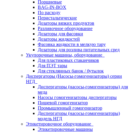
Поршневые
BAG-IN-BOX
По расходу
Перистальтические
Дозаторы вязких продуктов
Разливочное оборудование
Дозаторы для фасовки
Дозаторы жидкостей
Фасовка жидкости в мелкую тару
Дозаторы для розлива питательных сред
Укупорочные машины, оборудование
Для пластиковых стаканчиков
Для ПЭТ тары
Для стеклянных банок / бутылок
Диспергаторы (Насосы-гомогенизаторы) серии
НГД
Диспергаторы (насосы-гомогенизаторы) для
меда
Насосы гомогенизаторы диспергаторы
Пищевой гомогенизатор
Промышленный гомогенизатор
Диспергаторы (насосы-гомогенизаторы)
модель НГД
Этикетировочное оборудование
Этикетировочные машины