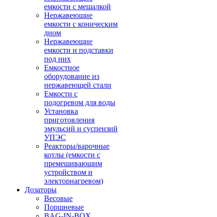
емкости с мешалкой
Нержавеющие
емкости с коническим
дном
Нержавеющие
емкости и подставки
под них
Емкостное
оборудование из
нержавеющей стали
Емкости с
подогревом для воды
Установка
приготовления
эмульсий и суспензий
УПЭС
Реакторы/варочные
котлы (емкости с
премешивающим
устройством и
электорнагревом)
Дозаторы
Весовые
Поршневые
BAG-IN-BOX