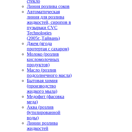
стекло
Линия розлива соков
Автоматическая
линия для розлива
жидкостей, сиропов в
пузырьки CVC
Technologies
(2005г.,Тайвань)
Джем (ягода
протертая с сахаром)
Молоко (розлив
кисломолочных
продуктов)
Масло (розлив
подсолнечного масла)
Бытовая химия
(производство
жидкого мыла)
Медофит (фасовка
меда)
Аква (розлив
бутилированной
воды)
Линии розлива
жидкостей