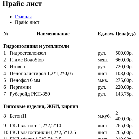
Прайс-лист
Главная
Прайс-лист
№
Наименование
Ед.изм.
Цена(ед.)
Гидроизоляция и утеплители
1
Гидростеклоизол
рул.
500,00р.
2
Глимс ВодоStop
меш.
660,00р.
3
Изовер
рул.
720,00р.
4
Пенополистирол 1,2*1,2*0,05
лист
108,00р.
5
Пенофол 6 мм
м.кв.
275,00р.
6
Пергамин
рул.
220,00р.
7
Руберойд РКП-350
рул.
143,75р.
Гипсовые изделия, ЖБИ, кирпич
2
8
Бетон11
м.куб.
400,00р.
9
ГКЛ влагост. 1,2*2,5*10
лист
265,00р.
10
ГКЛ влагостойкий1,2*2,5*12.5
лист
265,00р.