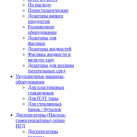
По расходу
Перистальтические
Дозаторы вязких
продуктов
Разливочное
оборудование
Дозаторы для
фасовки
Дозаторы жидкостей
Фасовка жидкости в
мелкую тару
Дозаторы для розлива
питательных сред
Укупорочные машины,
оборудование
Для пластиковых
стаканчиков
Для ПЭТ тары
Для стеклянных
банок / бутылок
Диспергаторы (Насосы-
гомогенизаторы) серии
НГД
Диспергаторы
(насосы-