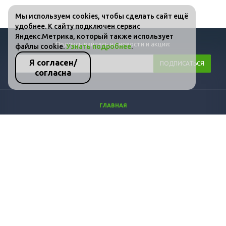
Мы используем cookies, чтобы сделать сайт ещё
удобнее. К сайту подключен сервис
Яндекс.Метрика, который также использует
Подписывайтесь на новости и акции:
файлы cookie.
Узнать подробнее
.
Я согласен/
согласна
ГЛАВНАЯ
КАТАЛОГ
ФОТО
ВИДЕО
СТАТЬИ
КОНТАКТЫ
ПОЛИТИКА КОНФИДЕНЦИАЛЬНОСТИ И ЗАЩИТЫ ИНФОРМАЦИИ
+7 (800) 511-36-07
info@dozprom.ru