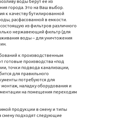
розливу воды берут ее из
ия города. Это на Ваш выбор.
ия к качеству бутилированной
воды, расфасованной в емкости.
, состоящую из фильтров различного
 только нержавеющий фильтр (для
раживания воды – для уничтожения
ин.
ебований к производственным
ют готовые производства «под
и, точки подвода канализации,
бится для правильного
окументы потребуются для
 монтаж, наладку оборудования и
кументации на помещения переходим
имой продукции в смену и типы
 в смену подходят следующие