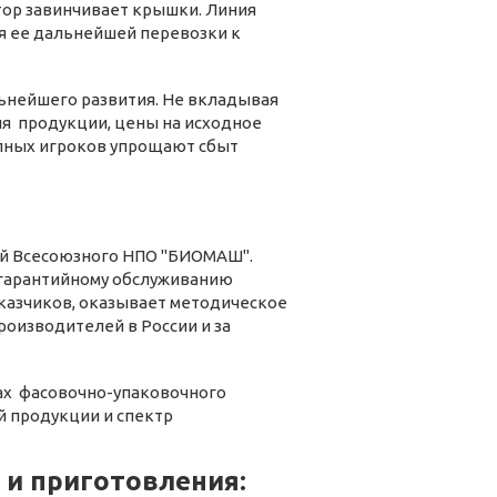
атор завинчивает крышки. Линия
ля ее дальнейшей перевозки к
ьнейшего развития. Не вкладывая
ия продукции, цены на исходное
упных игроков упрощают сбыт
ний Всесоюзного НПО "БИОМАШ".
егарантийному обслуживанию
заказчиков, оказывает методическое
роизводителей в России и за
ах фасовочно-упаковочного
й продукции и спектр
 и приготовления: