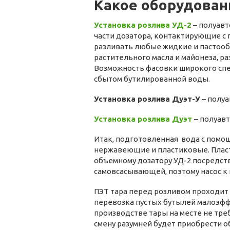
Какое оборудован
Установка розлива УД-2
– полуавт
части дозатора, контактирующие с 
разливать любые жидкие и пастообр
растительного масла и майонеза, р
Возможность фасовки широкого спе
сбытом бутилированной воды.
Установка розлива Дуэт-У
– полуа
Установка розлива Дуэт
– полуав
Итак, подготовленная вода с помо
нержавеющие и пластиковые. Плас
объемному дозатору УД-2 посредств
самовсасывающей, поэтому насос к 
ПЭТ тара перед розливом проходит 
перевозка пустых бутылей малоэффе
производстве тары на месте не тре
смену разумней будет приобрести 