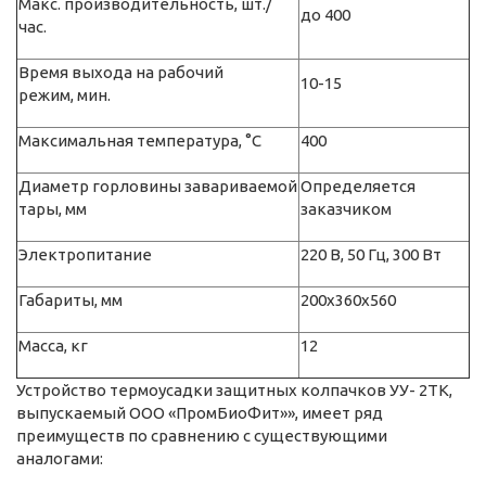
Макc. производительность, шт./
до 400
час.
Время выхода на рабочий
10-15
режим, мин.
Максимальная температура, °С
400
Диаметр горловины завариваемой
Определяется
тары, мм
заказчиком
Электропитание
220 В, 50 Гц, 300 Вт
Габариты, мм
200x360x560
Масса, кг
12
Устройство термоусадки защитных колпачков УУ- 2ТК,
выпускаемый ООО «ПромБиоФит»», имеет ряд
преимуществ по сравнению с существующими
аналогами: